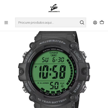
Início
RELOGIOS
CASIO COLLECTION
REGULAR SERIES
Illuminator Series AE-1500WHC-1AVEF