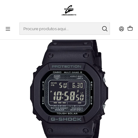
Início
RELOGIOS
G-SHOCK
ORIGIN COLLECTION
Heritage Series Origin Metal GW-5000HS-1ER