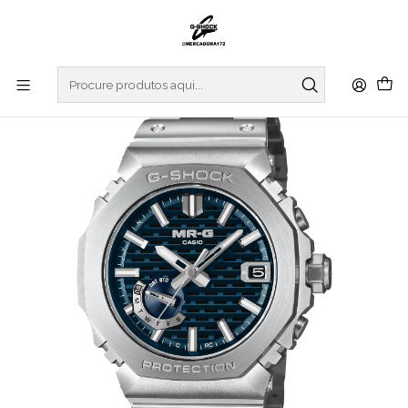
Início
RELOGIOS
G-SHOCK
MR-G
Hanada-Iro Limited Edition MRG-B2100D-2ADR