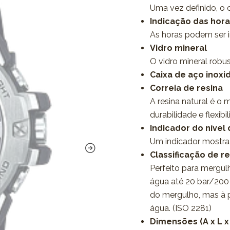
Uma vez definido, o 
Indicação das hor
As horas podem ser 
Vidro mineral
O vidro mineral robus
Caixa de aço inoxi
Correia de resina
A resina natural é o 
durabilidade e flexibi
Indicador do nível 
Um indicador mostra o
Classificação de re
Perfeito para mergulh
água até 20 bar/200 
do mergulho, mas à pr
água. (ISO 2281)
Dimensões (A x L x