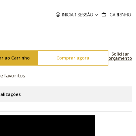
-1AER
INICIAR SESSÃO
CARRINHO
tooth GST-B100-1AER
Solicitar
ar ao Carrinho
Comprar agora
orçamento
de favoritos
calizações