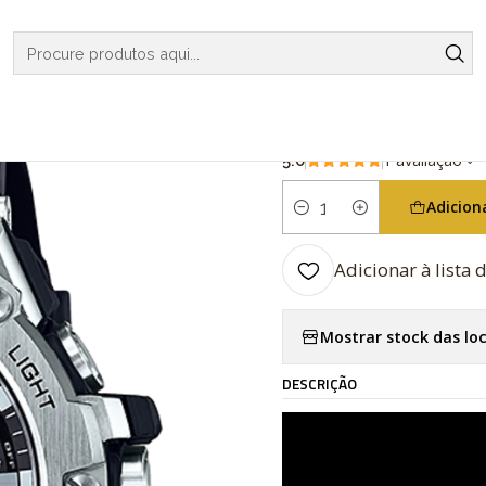
RELOGIOS
G-SHOCK
G-STEEL
G-Steel Bluetooth GST-B100
|
G-Steel Blue
1 avaliação
5.0
Adicion
Quantidade
Adicionar à lista 
Mostrar stock das lo
DESCRIÇÃO