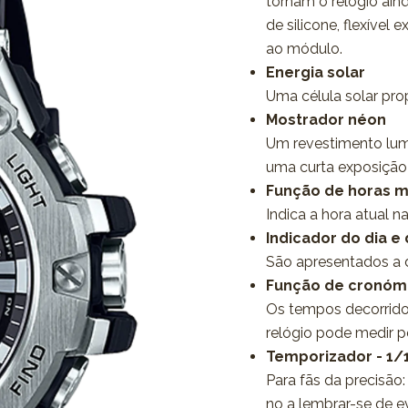
tornam o relógio ain
de silicone, flexíve
ao módulo.
Energia solar
Uma célula solar pro
Mostrador néon
Um revestimento lum
uma curta exposição 
Função de horas m
Indica a hora atual n
Indicador do dia e
São apresentados a d
Função de cronóme
Os tempos decorrido
relógio pode medir 
Temporizador - 1/
Para fãs da precisã
no a lembrar-se de e