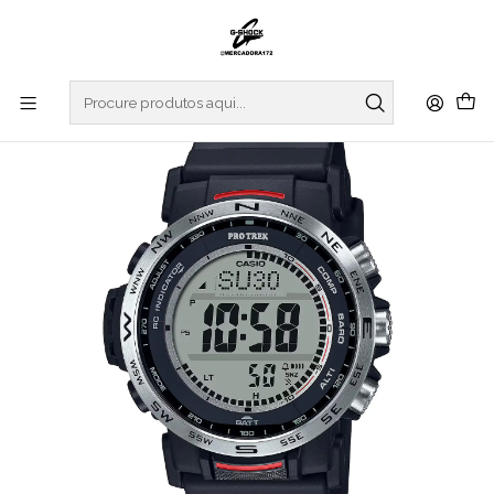
Início
RELOGIOS
PRO TREK
CLIMBER LINE
Climber Line PRW-35-1AER