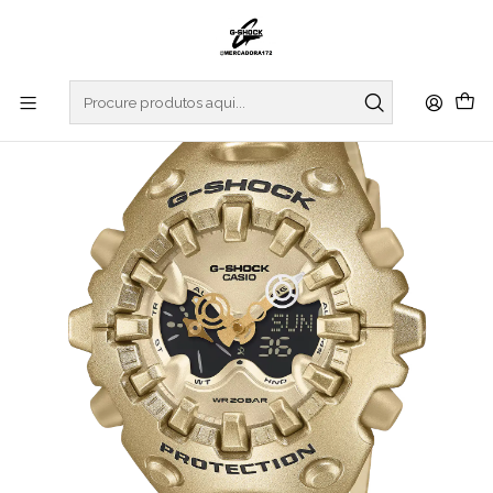
Início
RELOGIOS
G-SHOCK
REGULAR SERIES
Big Case Basic Series GA-V01A-9AER