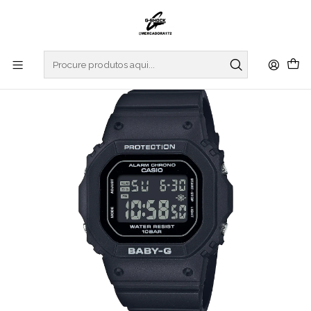
Início
RELOGIOS
BABY-G
BGD-565U-1ER