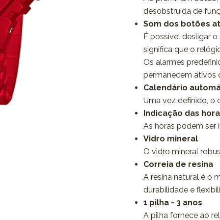
desobstruída de fun
Som dos botões a
É possível desligar 
significa que o reló
Os alarmes predefin
permanecem ativos 
Calendário automá
Uma vez definido, o 
Indicação das hor
As horas podem ser 
Vidro mineral
O vidro mineral robus
Correia de resina
A resina natural é o 
durabilidade e flexibi
1 pilha - 3 anos
A pilha fornece ao r