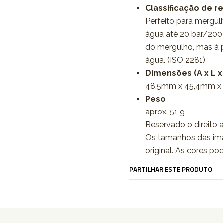
Classificação de re
Perfeito para mergulh
água até 20 bar/200 
do mergulho, mas à pr
água. (ISO 2281)
Dimensões (A x L x
48,5mm x 45,4mm x
Peso
aprox. 51 g
Reservado o direito a
Os tamanhos das im
original. As cores po
PARTILHAR ESTE PRODUTO