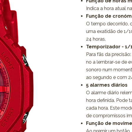
Função de horas m
Indica a hora atual n
Função de cronóme
O tempo decorrido, 
uma exatidão de 1/1
24 horas.
Temporizador - 1/
Para fãs da precisã
no a lembrar-se de e
sonoro num momento
ao segundo e com 24
5 alarmes diários
O alarme diário rele
hora definida. Pode 
cada hora. Este mode
de compromissos im
Função de movime
Ao premir um botão,