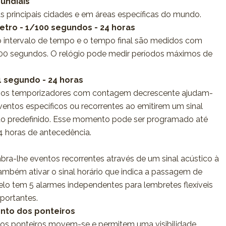
undiais
as principais cidades e em áreas específicas do mundo.
tro - 1/100 segundos - 24 horas
o intervalo de tempo e o tempo final são medidos com
00 segundos. O relógio pode medir períodos máximos de
1 segundo - 24 horas
o: os temporizadores com contagem decrescente ajudam-
ventos específicos ou recorrentes ao emitirem um sinal
 predefinido. Esse momento pode ser programado até
 horas de antecedência.
mbra-lhe eventos recorrentes através de um sinal acústico à
também ativar o sinal horário que indica a passagem de
lo tem 5 alarmes independentes para lembretes flexíveis
portantes.
nto dos ponteiros
 os ponteiros movem-se e permitem uma visibilidade