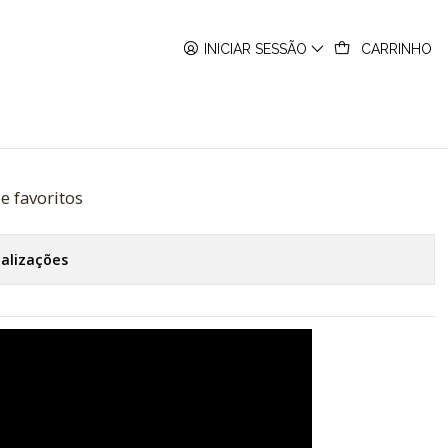
-4AER
INICIAR SESSÃO
CARRINHO
 GA-2100-4AER
de favoritos
calizações