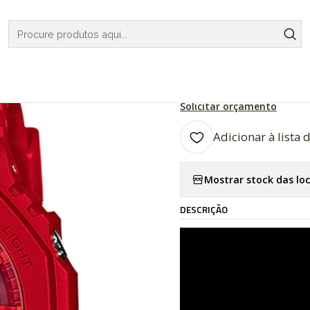
RELOGIOS
G-SHOCK
REGULAR SERIES
Basic Series GA-2100
|
Basic Series
Solicitar orçamento
Adicionar à lista 
Mostrar stock das lo
DESCRIÇÃO