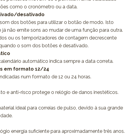
ções como o cronómetro ou a data.
tivado/desativado
o som dos botões para utilizar o botão de modo. Isto
gio já não emite sons ao mudar de uma função para outra.
idos ou os temporizadores de contagem decrescente
quando o som dos botões é desativado.
tico
calendário automático indica sempre a data correta.
as em formato 12/24
indicadas num formato de 12 ou 24 horas.
to e anti-risco protege o relógio de danos inestéticos.
material ideal para correias de pulso, devido à sua grande
lidade.
elógio energia suficiente para aproximadamente três anos.