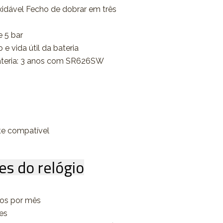
xidável Fecho de dobrar em três
e 5 bar
e vida útil da bateria
ateria: 3 anos com SR626SW
te compatível
es do relógio
dos por mês
es