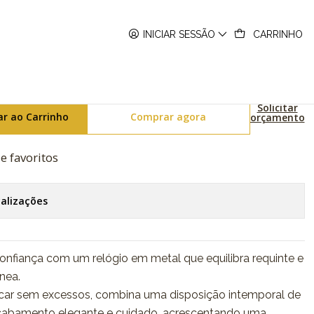
A1VEF
INICIAR SESSÃO
CARRINHO
ries UTP-1302PD-2A1VEF
Solicitar
ar ao Carrinho
Comprar agora
orçamento
de favoritos
calizações
nfiança com um relógio em metal que equilibra requinte e
nea.
car sem excessos, combina uma disposição intemporal de
cabamento elegante e cuidado, acrescentando uma