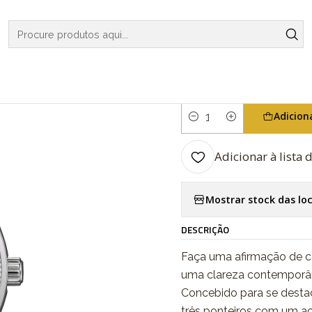
RELOGIOS
CASIO COLLECTION
Analogic Series UTP-1302PD-2
|
Analogic Se
Adicion
Quantidade
Adicionar à lista 
Mostrar stock das lo
DESCRIÇÃO
Faça uma afirmação de co
uma clareza contemporâ
Concebido para se desta
três ponteiros com um a