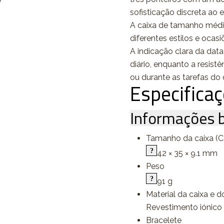
sofisticação discreta ao es
A caixa de tamanho médi
diferentes estilos e oca
A indicação clara da dat
diário, enquanto a resist
ou durante as tarefas do 
Especifica
Informações b
Tamanho da caixa (C 
42 × 35 × 9.1 mm
Peso
91 g
Material da caixa e d
Revestimento iónico
Bracelete