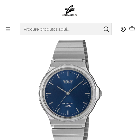
Início
RELOGIOS
CASIO COLLECTION
REGULAR SERIES
Analogic Series MQ-24DA-2AEF