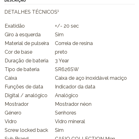
DESCRIÇÃO
1
DETALHES TÉCNICOS
Exatidão
+/- 20 sec
Giro à esquerda
Sim
Material de pulseira
Correia de resina
Cor de base
preto
Duração de bateria
3 Year
Tipo de bateria
SR626SW
Caixa
Caixa de aço inoxidável maciço
Funções de data
Indicador da data
Digital / analógico
Analógico
Mostrador
Mostrador néon
Género
Senhores
Vidro
Vidro mineral
Screw locked back
Sim
Sub Brand
CASIO COLLECTION Men