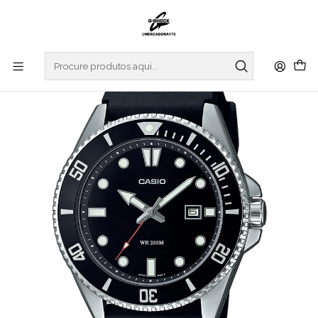
Início
RELOGIOS
CASIO COLLECTION
REGULAR SERIES
Divers Analogic Series MDV-107-1A1VEF