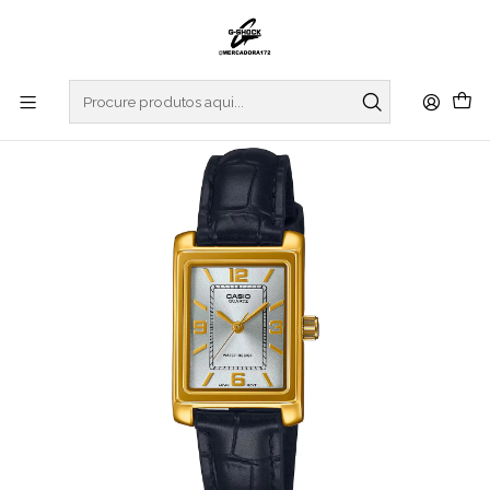
Início
RELOGIOS
CASIO COLLECTION
REGULAR SERIES
Analogic Series LTP-1234PGL-7A2EF