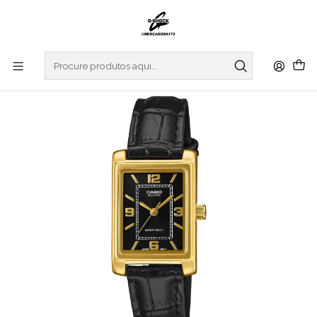
Início
RELOGIOS
CASIO COLLECTION
REGULAR SERIES
Analogic Series LTP-1234PGL-1AEF