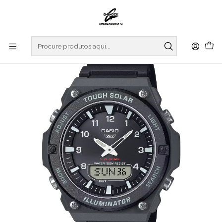
Início
RELOGIOS
CASIO COLLECTION
Anadigital Series AQ-S820W-1AVEF