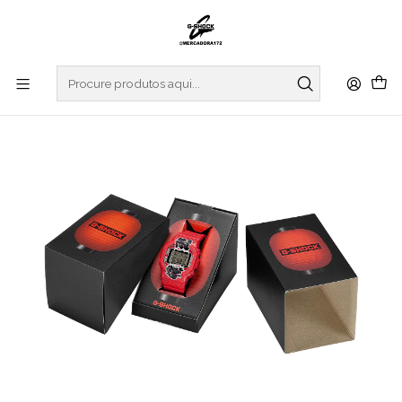
Início
RELOGIOS
G-SHOCK
ORIGIN COLLECTION
AKA-Chochin Limited Edition DW-5600AKA-4ER