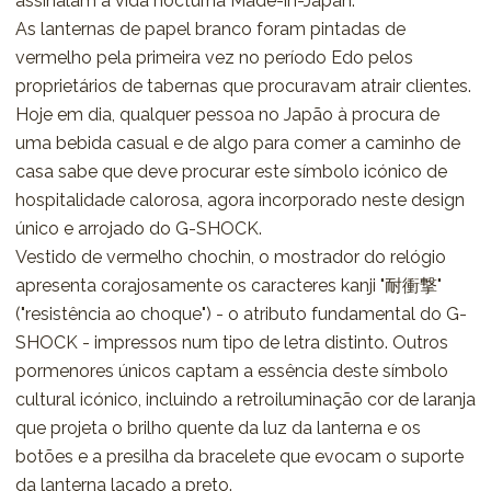
assinalam a vida nocturna Made-in-Japan.
As lanternas de papel branco foram pintadas de
vermelho pela primeira vez no período Edo pelos
proprietários de tabernas que procuravam atrair clientes.
Hoje em dia, qualquer pessoa no Japão à procura de
uma bebida casual e de algo para comer a caminho de
casa sabe que deve procurar este símbolo icónico de
hospitalidade calorosa, agora incorporado neste design
único e arrojado do G-SHOCK.
Vestido de vermelho chochin, o mostrador do relógio
apresenta corajosamente os caracteres kanji "耐衝撃"
("resistência ao choque") - o atributo fundamental do G-
SHOCK - impressos num tipo de letra distinto. Outros
pormenores únicos captam a essência deste símbolo
cultural icónico, incluindo a retroiluminação cor de laranja
que projeta o brilho quente da luz da lanterna e os
botões e a presilha da bracelete que evocam o suporte
da lanterna lacado a preto.