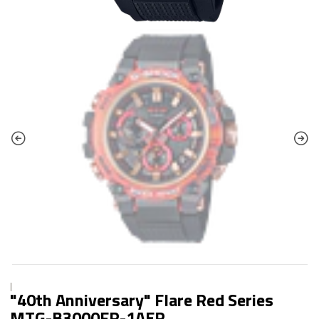
|
"40th Anniversary" Flare Red Series
MTG-B3000FR-1AER