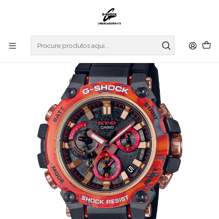
Início
RELOGIOS
G-SHOCK
MT-G
"40th Anniversary" Flare Red Series MTG-B3000FR-1AER