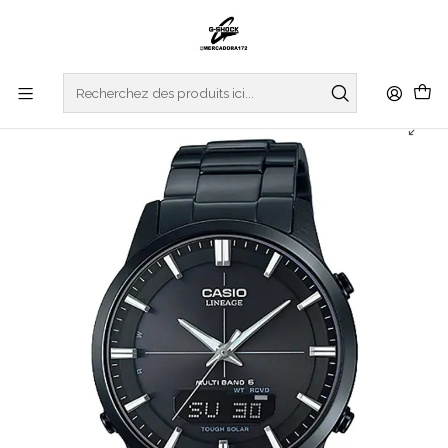
Accueil
WATCHES
CASIO COLLECTION
WAVECEPTOR SERIES
Série de récepteurs d'ondes LCW-M170DB-1AER