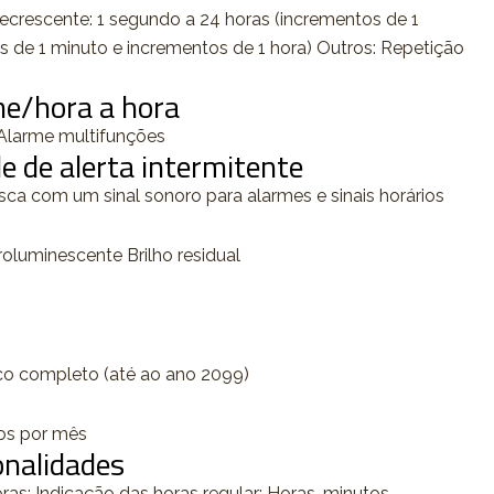
ecrescente: 1 segundo a 24 horas (incrementos de 1
 de 1 minuto e incrementos de 1 hora) Outros: Repetição
me/hora a hora
; Alarme multifunções
e de alerta intermitente
isca com um sinal sonoro para alarmes e sinais horários
roluminescente Brilho residual
co completo (até ao ano 2099)
dos por mês
onalidades
as; Indicação das horas regular: Horas, minutos,