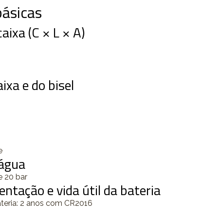
ásicas
ixa (C × L × A)
ixa e do bisel
e
 água
e 20 bar
entação e vida útil da bateria
ateria: 2 anos com CR2016