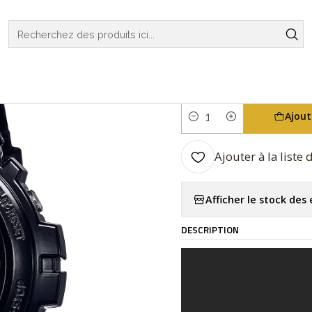
TCHES
G-SHOCK
REGULAR SERIES
Virtual Rainbow Series DW
|
Virtual Rai
Ajout
Quantité
Ajouter à la liste
Afficher le stock de
DESCRIPTION