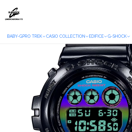
Accueil
WA
BABY-G
PRO TREK
CASIO COLLECTION
EDIFICE
G-SHOCK