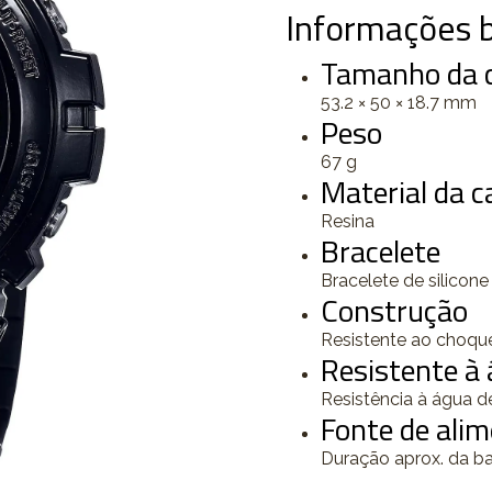
Informações b
Tamanho da ca
53.2 × 50 × 18.7 mm
Peso
67 g
Material da ca
Resina
Bracelete
Bracelete de silicone
Construção
Resistente ao choqu
Resistente à
Resistência à água d
Fonte de alim
Duração aprox. da b