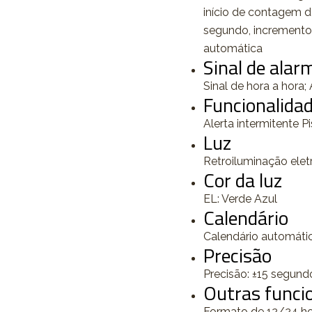
início de contagem d
segundo, incrementos
automática
Sinal de alar
Sinal de hora a hora
Funcionalidad
Alerta intermitente P
Luz
Retroiluminação elet
Cor da luz
EL: Verde Azul
Calendário
Calendário automáti
Precisão
Precisão: ±15 segun
Outras funci
Formato de 12/24 hor