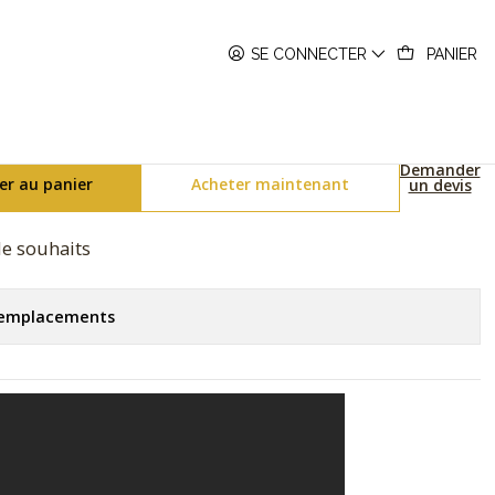
-6900RGB-1ER
SE CONNECTER
PANIER
nbow Series DW-6900RGB-1ER
Demander
er au panier
Acheter maintenant
un devis
 de souhaits
s emplacements