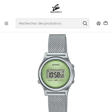
Accueil
WATCHES
CASIO COLLECTION
VINTAGE SERIES
Vintage Series LA700WEM-3AEF