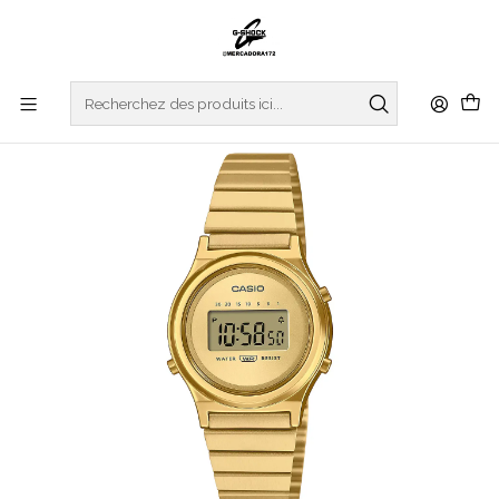
Accueil
WATCHES
CASIO COLLECTION
VINTAGE SERIES
Vintage Series LA700WEG-9AEF