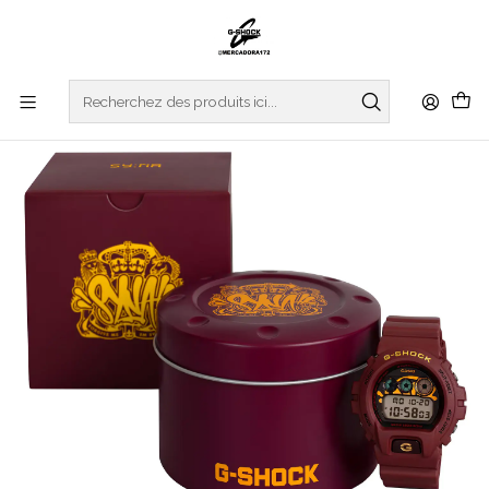
Accueil
WATCHES
G-SHOCK
LIMITED EDITIONS
SYNA Collaboration DW-6900CC25-4ER