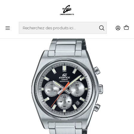
Accueil
WATCHES
EDIFICE
REGULAR SERIES
Sapphire Chrono EFB-730D-1AVUEF