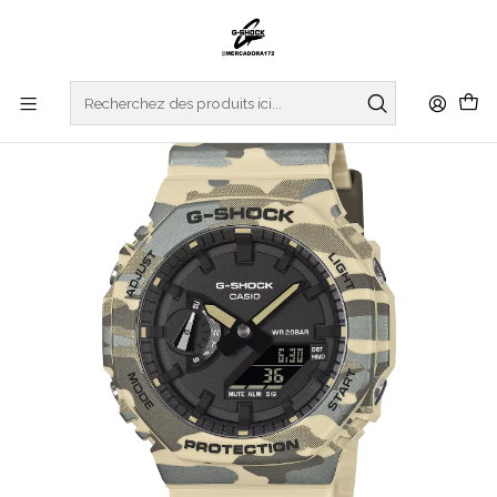
Accueil
WATCHES
G-SHOCK
REGULAR SERIES
Original Camouflage Series GA-2100CM-5AER