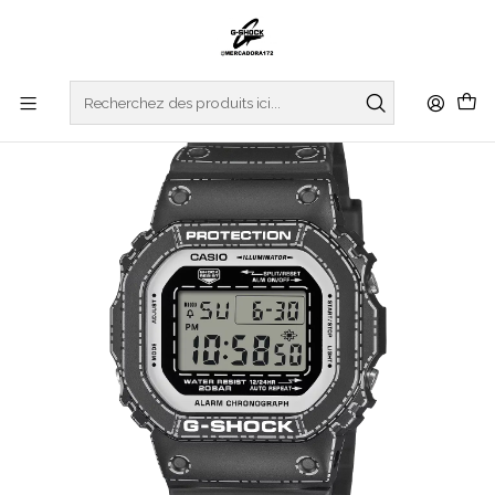
Accueil
WATCHES
G-SHOCK
ORIGIN COLLECTION
Origami Limited Edition DW-5600RGM-1ER