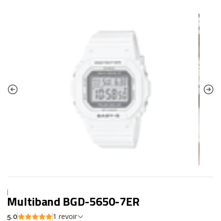
|
Multiband BGD-5650-7ER
1 revoir
5.0