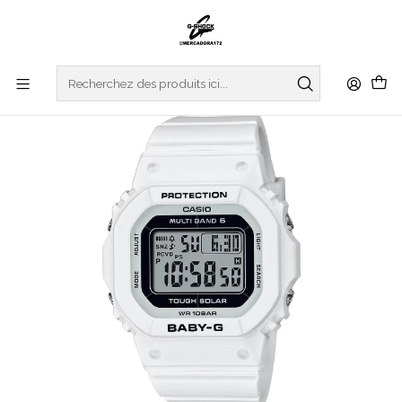
Accueil
WATCHES
BABY-G
Multiband BGD-5650-7ER