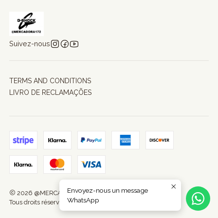
Suivez-nous
TERMS AND CONDITIONS
LIVRO DE RECLAMAÇÕES
Envoyez-nous un message
2026 @MERCADORA172.
WhatsApp
Tous droits réservés.
Propulsé par Jumpseller
.