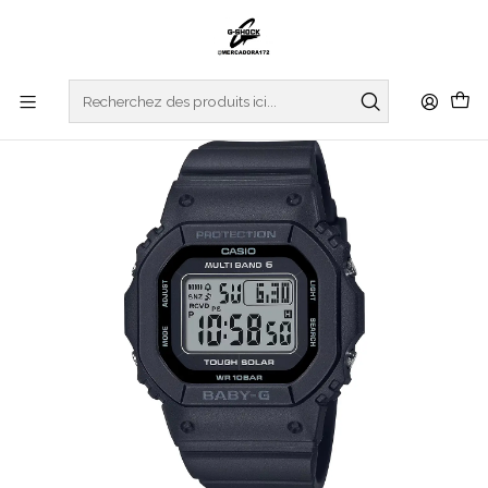
Accueil
WATCHES
BABY-G
Multiband BGD-5650-1ER