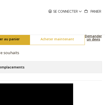
h GG-B100-1A3ER
SE CONNECTER
PANIER
luetooth GG-B100-1A3ER
Demander
er au panier
Acheter maintenant
un devis
 de souhaits
s emplacements