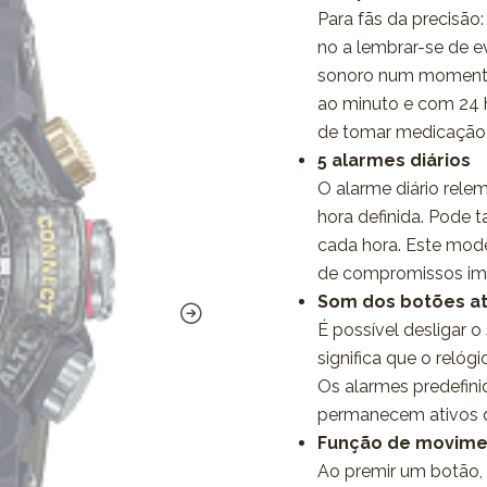
Para fãs da precisã
no a lembrar-se de e
sonoro num momento
ao minuto e com 24 
de tomar medicação t
5 alarmes diários
O alarme diário rele
hora definida. Pode 
cada hora. Este mode
de compromissos im
Som dos botões a
É possível desligar 
significa que o reló
Os alarmes predefin
permanecem ativos 
Função de movime
Ao premir um botão,