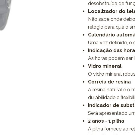
desobstruída de fun
Localizador do te
Não sabe onde deixo
relógio para que o 
Calendário automá
Uma vez definido, o 
Indicação das hor
As horas podem ser 
Vidro mineral
O vidro mineral robus
Correia de resina
A resina natural é o 
durabilidade e flexibi
Indicador de substi
Será apresentado um 
2 anos - 1 pilha
A pilha fornece ao r