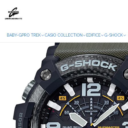
Accueil
WATCHE
BABY-G
PRO TREK
CASIO COLLECTION
EDIFICE
G-SHOCK