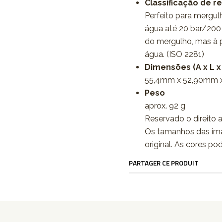
Classificação de re
Perfeito para mergulh
água até 20 bar/200 
do mergulho, mas à pr
água. (ISO 2281)
Dimensões (A x L x
55,4mm x 52,90mm 
Peso
aprox. 92 g
Reservado o direito a
Os tamanhos das im
original. As cores po
PARTAGER CE PRODUIT