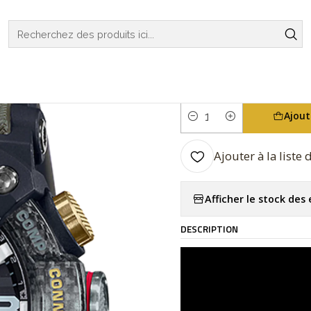
S
G-SHOCK
MASTER OF G
MUDMASTER
Mudmaster Bluetoot
|
Mudmaster B
Ajout
Quantité
Ajouter à la liste
Afficher le stock de
DESCRIPTION