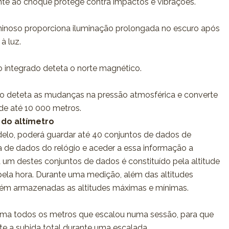
nte ao choque protege contra impactos e vibrações.
inoso proporciona iluminação prolongada no escuro após
à luz.
 integrado deteta o norte magnético.
o deteta as mudanças na pressão atmosférica e converte
ude até 10 000 metros.
do altímetro
o, poderá guardar até 40 conjuntos de dados de
 de dados do relógio e aceder a essa informação a
a um destes conjuntos de dados é constituído pela altitude
pela hora. Durante uma medição, além das altitudes
mbém armazenadas as altitudes máximas e mínimas.
oma todos os metros que escalou numa sessão, para que
e a subida total durante uma escalada.