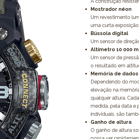
A construção resiste
Mostrador néon
Um revestimento lum
uma curta exposição 
Bússola digital
Um sensor de direção
Altímetro 10 000 m
Um sensor de pressã
o resultado em altit
Memória de dados 
Dependendo do model
elevação na memória
qualquer altura. Cad
medida, pela data e 
individuais, são ta
Ganho de altura
O ganho de altura s
possa ver rapidament