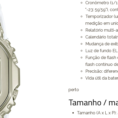
Cronômetro (1/10
"-23: 59'59"), co
Temporizador (un
medição em unid
Relatório multi-
Calendário tota
Mudança de exib
Luz de fundo EL 
Função de flash 
flash contínuo d
Precisão: difere
Vida útil da bate
perto
Tamanho / m
Tamanho (A x L x P):