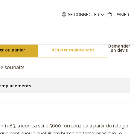
GM-S5600G-7ER
SE CONNECTER
PANIER
l S Series GM-S5600G-7ER
Demander
er au panier
Acheter maintenant
un devis
 de souhaits
s emplacements
983, a icônica série 5600 foi reduzida a partir do relógio
que continuou a evoluir em busca de força insaciável, e