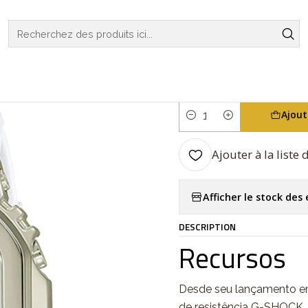
CHES
G-SHOCK
ORIGIN COLLECTION
Limited Metal S Series 
|
Limited Meta
Ajout
Quantité
Ajouter à la liste
Afficher le stock de
DESCRIPTION
Recursos
Desde seu lançamento em 1
de resistência G-SHOCK, 