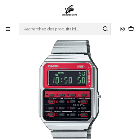
Accueil
WATCHES
CASIO COLLECTION
VINTAGE SERIES
Heritage Color Series CA-500WE-4BEF