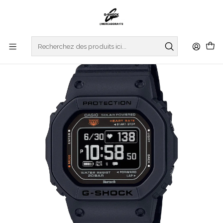
Accueil
WATCHES
G-SHOCK
G-SQUAD
Heart Rate G-Squad DW-H5600-1ER