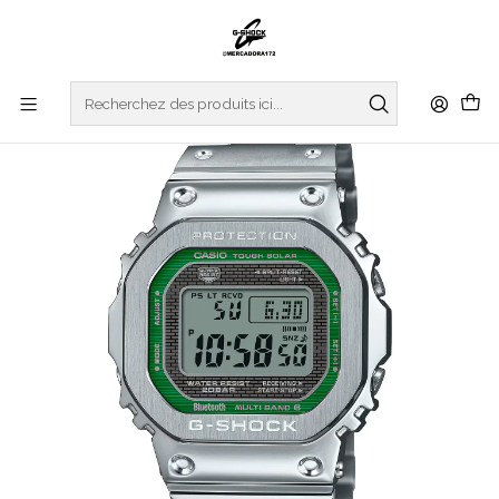
Accueil
WATCHES
G-SHOCK
ORIGIN COLLECTION
Green Face Full Metal Series GMW-B5000D-3ER