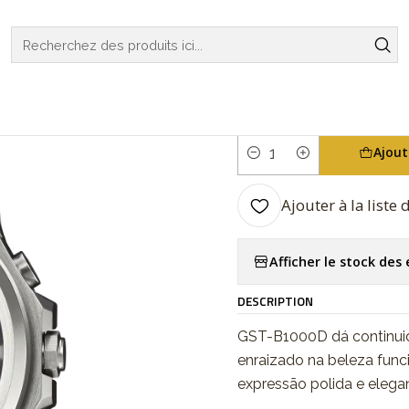
WATCHES
G-SHOCK
G-STEEL
G-Steel Bluetooth GST-B100
|
G-Steel Blue
Ajout
Quantité
Ajouter à la liste
Afficher le stock de
DESCRIPTION
GST-B1000D dá continui
enraizado na beleza func
expressão polida e elega