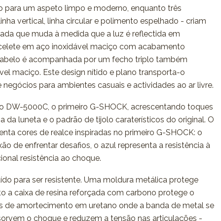
o para um aspeto limpo e moderno, enquanto três
nha vertical, linha circular e polimento espelhado - criam
icada que muda à medida que a luz é reflectida em
racelete em aço inoxidável maciço com acabamento
cabelo é acompanhada por um fecho triplo também
el maciço. Este design nítido e plano transporta-o
 negócios para ambientes casuais e actividades ao ar livre.
do DW-5000C, o primeiro G-SHOCK, acrescentando toques
da luneta e o padrão de tijolo caraterísticos do original. O
ta cores de realce inspiradas no primeiro G-SHOCK: o
ão de enfrentar desafios, o azul representa a resistência à
ional resistência ao choque.
uído para ser resistente. Uma moldura metálica protege
o a caixa de resina reforçada com carbono protege o
 de amortecimento em uretano onde a banda de metal se
sorvem o choque e reduzem a tensão nas articulações -