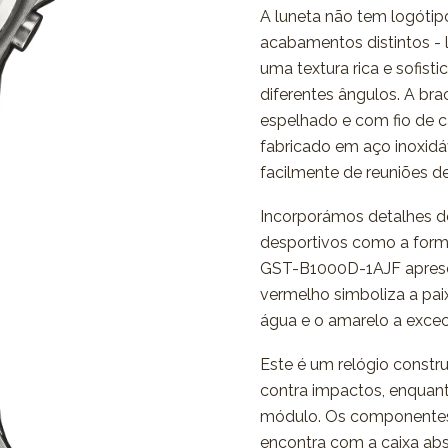
A luneta não tem logótip
acabamentos distintos - li
uma textura rica e sofist
diferentes ângulos. A b
espelhado e com fio de 
fabricado em aço inoxidáv
facilmente de reuniões de
Incorporámos detalhes 
desportivos como a forma 
GST-B1000D-1AJF apresen
vermelho simboliza a paix
água e o amarelo a excec
Este é um relógio constr
contra impactos, enquant
módulo. Os componentes
encontra com a caixa ab