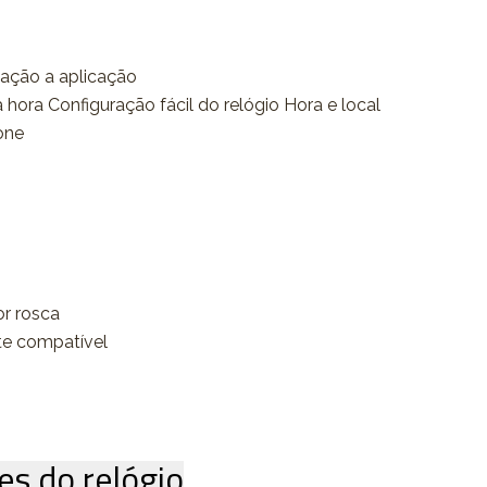
gação a aplicação
 hora Configuração fácil do relógio Hora e local
one
or rosca
te compatível
es do relógio