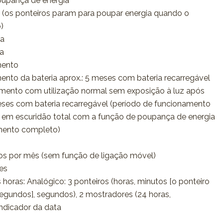
oupança de energia
 (os ponteiros param para poupar energia quando o
)
ia
ca
mento
nto da bateria aprox.: 5 meses com bateria recarregável
amento com utilização normal sem exposição à luz após
ses com bateria recarregável (período de funcionamento
m escuridão total com a função de poupança de energia
mento completo)
dos por mês (sem função de ligação móvel)
es
 horas: Analógico: 3 ponteiros (horas, minutos [o ponteiro
gundos], segundos), 2 mostradores (24 horas,
Indicador da data