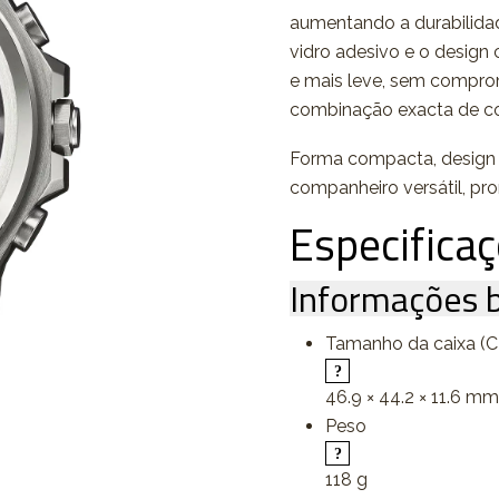
aumentando a durabilida
vidro adesivo e o desig
e mais leve, sem comprom
combinação exacta de conf
Forma compacta, design 
companheiro versátil, pro
Especifica
Informações b
Tamanho da caixa (C 
46.9 × 44.2 × 11.6 mm
Peso
118 g