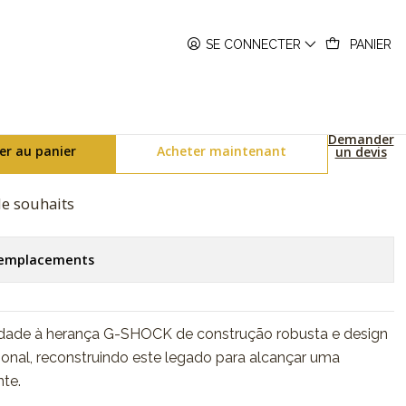
0D-1AER
SE CONNECTER
PANIER
tooth GST-B1000D-1AER
Demander
er au panier
Acheter maintenant
un devis
 de souhaits
s emplacements
dade à herança G-SHOCK de construção robusta e design
ional, reconstruindo este legado para alcançar uma
nte.