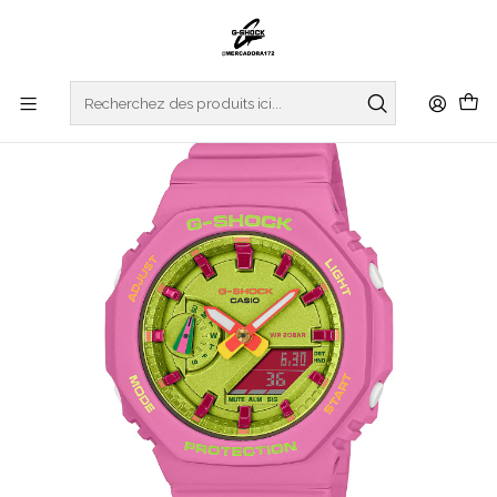
Accueil
WATCHES
G-SHOCK
S SERIES
Bright Summer S Series GMA-S2100BS-4AER