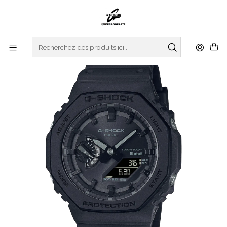
Accueil
WATCHES
G-SHOCK
REGULAR SERIES
Bluetooth Solar GA-B2100-1A1ER