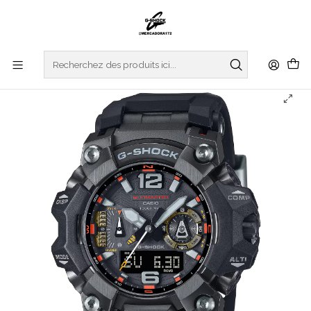
Accueil
WATCHES
G-SHOCK
MASTER OF G
MUDMASTER
Black And Emergency Color Series Mudmaster GWG-
B1000EC-1AER