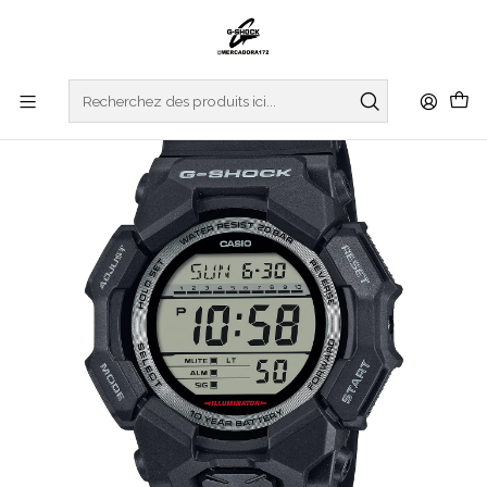
Accueil
WATCHES
G-SHOCK
REGULAR SERIES
Basic Series GD-010-1ER