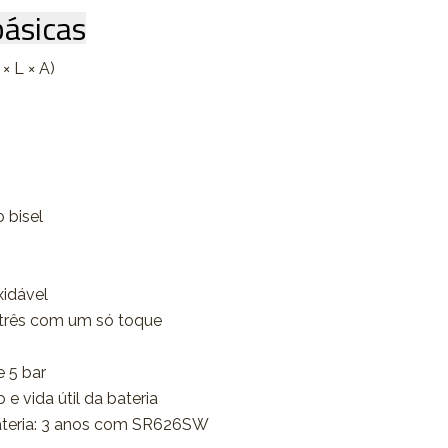
ásicas
× L × A)
o bisel
xidável
três com um só toque
e 5 bar
e vida útil da bateria
ateria: 3 anos com SR626SW