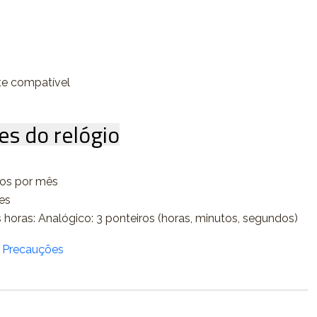
te compatível
es do relógio
dos por mês
es
 horas: Analógico: 3 ponteiros (horas, minutos, segundos)
/ Precauções