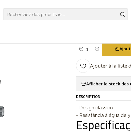
HES
CASIO COLLECTION
REGULAR SERIES
Analogic Series MT
|
Analogic Se
Ajout
Quantité
Ajouter à la liste
Afficher le stock de
DESCRIPTION
- Design clássico
- Resistência à água de 5
Especifica