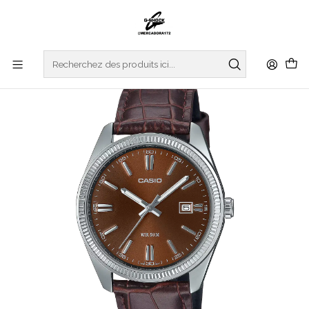
Accueil
WATCHES
CASIO COLLECTION
Analogic Series MTP-1302PL-5AVEF