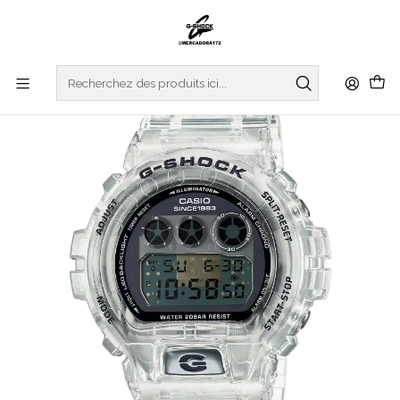
Accueil
WATCHES
G-SHOCK
Série Clear Remix "40e anniversaire" DW-6940RX-7ER